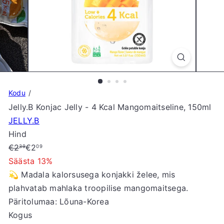
S
t
o
r
e
Kodu
Jelly.B Konjac Jelly - 4 Kcal Mangomaitseline, 150ml
JELLY.B
Hind
Tavahind
Soodushind
€2
€2
39
09
Säästa 13%
💫 Madala kalorsusega konjakki želee, mis
plahvatab mahlaka troopilise mangomaitsega.
Päritolumaa: Lõuna-Korea
Kogus