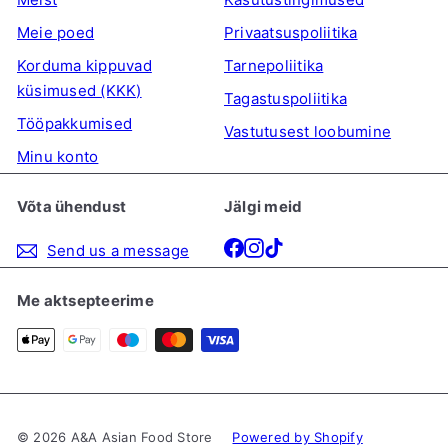
n
Meie poed
Privaatsuspoliitika
d
Korduma kippuvad
Tarnepoliitika
küsimused (KKK)
Tagastuspoliitika
Tööpakkumised
Vastutusest loobumine
Minu konto
Võta ühendust
Jälgi meid
Facebook
Instagram
TikTok
Send us a message
Me aktsepteerime
© 2026 A&A Asian Food Store
Powered by Shopify