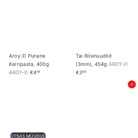
Aroy-D Punane
Tai Riisinuudlid
Karripasta, 400g
(3mm), 454g
AROY-D
AROY-D
€4
€3
49
69
Lisa ostukorvi
OTSAS MÜÜDUD