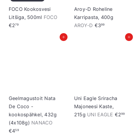
FOCO Kookosvesi
Aroy-D Roheline
Litšiga, 500ml
FOCO
Karripasta, 400g
€2
AROY-D
€3
79
99
Lisa ostukorvi
Lisa ostukorvi
Geelmagustoit Nata
Uni Eagle Sriracha
De Coco -
Majoneesi Kaste,
kookospähkel, 432g
215g
UNI EAGLE
€2
99
(4x108g)
NANACO
€4
59