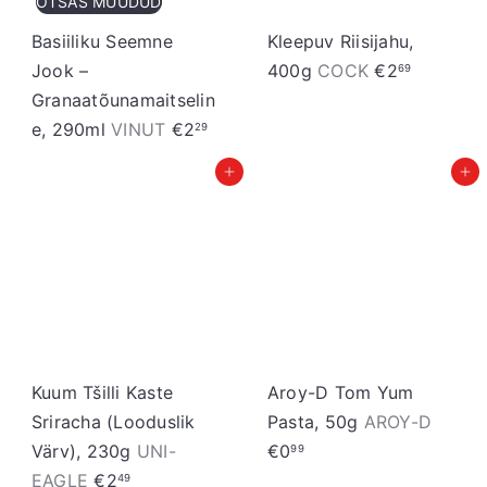
OTSAS MÜÜDUD
Basiiliku Seemne
Kleepuv Riisijahu,
Jook –
400g
COCK
€2
69
Granaatõunamaitselin
e, 290ml
VINUT
€2
29
Lisa ostukorvi
Lisa ostukorvi
Kuum Tšilli Kaste
Aroy-D Tom Yum
Sriracha (Looduslik
Pasta, 50g
AROY-D
Värv), 230g
UNI-
€0
99
EAGLE
€2
49