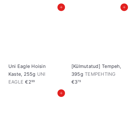
Lisa ostukorvi
Lisa ostukorvi
Uni Eagle Hoisin
[Külmutatud] Tempeh,
Kaste, 255g
UNI
395g
TEMPEHTING
EAGLE
€2
€3
99
79
Lisa ostukorvi