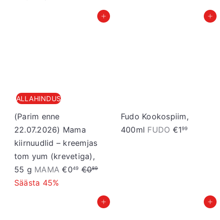
Lisa ostukorvi
Lisa ostukorvi
ALLAHINDUS
(Parim enne
Fudo Kookospiim,
22.07.2026) Mama
400ml
FUDO
€1
99
kiirnuudlid – kreemjas
tom yum (krevetiga),
S
T
55 g
MAMA
€0
€0
49
89
o
a
Säästa 45%
o
v
Lisa ostukorvi
Lisa ostukorvi
d
a