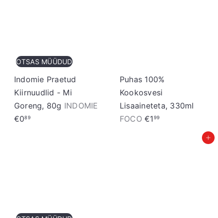
S
t
o
r
OTSAS MÜÜDUD
e
Indomie Praetud
Puhas 100%
Kiirnuudlid - Mi
Kookosvesi
Goreng, 80g
INDOMIE
Lisaaineteta, 330ml
€0
FOCO
€1
89
99
Lisa ostukorvi