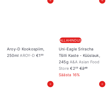
Lisa ostukorvi
Lisa ostukorvi
d
a
u
h
s
i
h
n
i
d
n
ALLAHINDUS
d
Aroy-D Kookospiim,
Uni-Eagle Sriracha
250ml
AROY-D
€1
Tšilli Kaste - Küüslauk,
99
245g
A&A Asian Food
S
T
Store
€2
€2
09
49
o
a
Säästa 16%
o
v
Lisa ostukorvi
Lisa ostukorvi
d
a
u
h
s
i
h
n