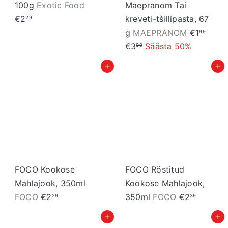
100g
Exotic Food
Maepranom Tai
€2
kreveti-tšillipasta, 67
29
S
T
g
MAEPRANOM
€1
99
o
a
€3
Säästa 50%
99
o
v
Lisa ostukorvi
Lisa ostukorvi
d
a
u
h
s
i
h
n
i
d
n
d
FOCO Kookose
FOCO Röstitud
Mahlajook, 350ml
Kookose Mahlajook,
FOCO
€2
350ml
FOCO
€2
29
39
Lisa ostukorvi
Lisa ostukorvi