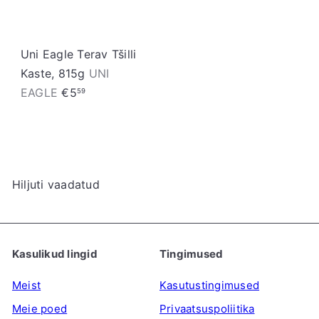
Uni Eagle Terav Tšilli
Kaste, 815g
UNI
EAGLE
€5
59
Hiljuti vaadatud
Kasulikud lingid
Tingimused
Meist
Kasutustingimused
Meie poed
Privaatsuspoliitika