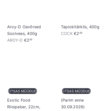
i
d
n
d
Aroy-D Oavõrsed
Tapiokitärklis, 400g
Soolvees, 400g
COCK
€2
49
AROY-D
€2
39
OTSAS MÜÜDUD
OTSAS MÜÜDUD
Exotic Food
(Parim enne
Riisipaber, 22cm,
30.09.2026)