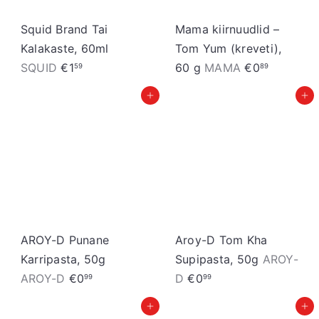
Squid Brand Tai
Mama kiirnuudlid –
Kalakaste, 60ml
Tom Yum (kreveti),
SQUID
€1
60 g
MAMA
€0
59
89
Lisa ostukorvi
Lisa ostukorvi
AROY-D Punane
Aroy-D Tom Kha
Karripasta, 50g
Supipasta, 50g
AROY-
AROY-D
€0
D
€0
99
99
Lisa ostukorvi
Lisa ostukorvi