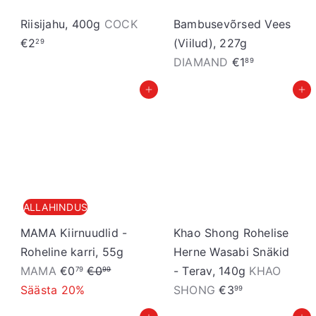
Riisijahu, 400g
COCK
Bambusevõrsed Vees
€2
(Viilud), 227g
29
DIAMAND
€1
89
Lisa ostukorvi
Lisa ostukorvi
ALLAHINDUS
MAMA Kiirnuudlid -
Khao Shong Rohelise
Roheline karri, 55g
Herne Wasabi Snäkid
S
T
MAMA
€0
€0
- Terav, 140g
KHAO
79
99
o
a
Säästa 20%
SHONG
€3
99
o
v