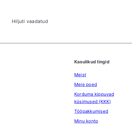
Hiljuti vaadatud
Kasulikud lingid
Meist
Meie poed
Korduma kippuvad
küsimused (KKK)
Tööpakkumised
Minu konto