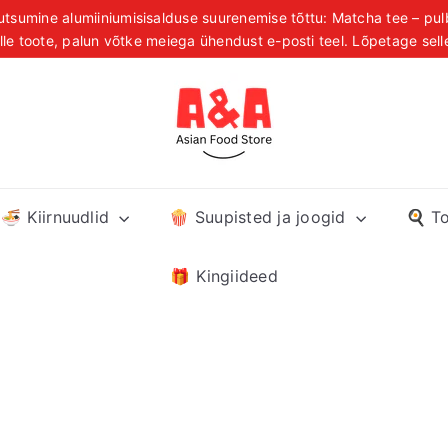
tsumine alumiiniumisisalduse suurenemise tõttu: Matcha tee – pul
Pause
elle toote, palun võtke meiega ühendust e-posti teel. Lõpetage sel
asuta transport tellimustele üle 39 € kogu Eestis, Lätis ja Leed
slideshow
A
&
A
A
s
🍜 Kiirnuudlid
🍿 Suupisted ja joogid
🍳 T
i
a
n
🎁 Kingiideed
F
o
o
d
S
t