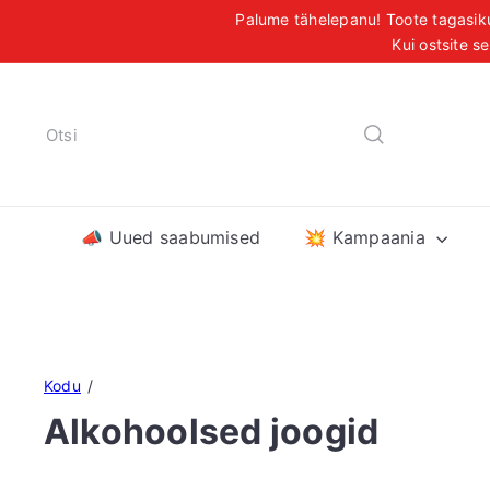
Liigu
Palume tähelepanu! Toote tagasiku
sisu
Kui ostsite s
T
juurde
Otsi
📣 Uued saabumised
💥 Kampaania
Kodu
Alkohoolsed joogid