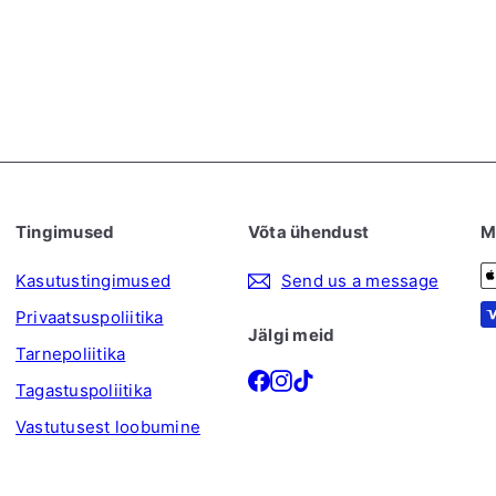
Tingimused
Võta ühendust
M
Kasutustingimused
Send us a message
Privaatsuspoliitika
Jälgi meid
Tarnepoliitika
Facebook
Instagram
TikTok
Tagastuspoliitika
Vastutusest loobumine