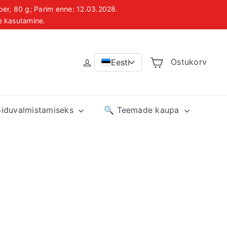
ber, 80 g; Parim enne: 12.03.2028.
le kasutamine.
us
Ostukorv
Eesti
>
oiduvalmistamiseks
🔍 Teemade kaupa