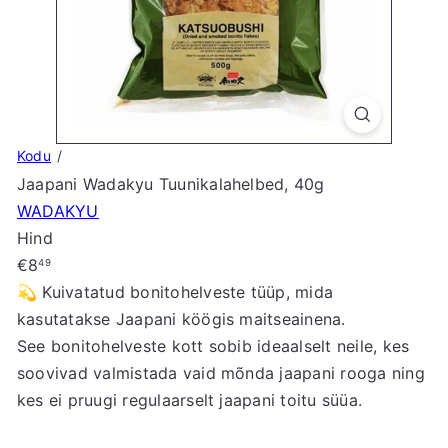
S
t
o
r
e
Kodu
Jaapani Wadakyu Tuunikalahelbed, 40g
WADAKYU
Hind
Tavahind
€8
49
💫 Kuivatatud bonitohelveste tüüp, mida
kasutatakse Jaapani köögis maitseainena.
See bonitohelveste kott sobib ideaalselt neile, kes
soovivad valmistada vaid mõnda jaapani rooga ning
kes ei pruugi regulaarselt jaapani toitu süüa.