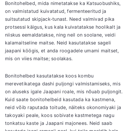
Bonitohelbed, mida nimetatakse ka Katsuobushiks,
on valmistatud kuivatatud, fermenteeritud ja
suitsutatud skipjack-tunast. Need valmivad pika
protsessi käigus, kus kala kuivatatakse hoolikalt ja
niiskus eemaldatakse, ning neil on soolane, veidi
kalamaitseline maitse. Neid kasutatakse sageli
jaapani köögis, et anda roogadele umami maitset,
mis on viies maitse; soolakas.
Bonitohelbed kasutatakse koos kombu
merevetikatega dashi puljongi valmistamiseks, mis
on aluseks igale Jaapani roale, mis nõuab puljongit.
Kuid saate bonitohelbeid kasutada ka kastmena,
neid võib raputada toitude, näiteks okonomiyaki ja
takoyaki peale, koos sobivate kastmetega nagu
tonkatsu kaste ja Jaapani majonees. Neid saab
kasutada isegi ramen'i peal, kui teile meeldib kala