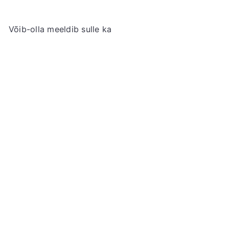
Võib-olla meeldib sulle ka
Lisa ostukorvi
Jaapani Wadakyu
Tuunikalahelbed, 40g
WADAKYU
€8
49