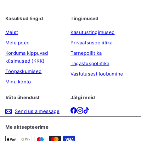
Kasulikud lingid
Tingimused
Meist
Kasutustingimused
Meie poed
Privaatsuspoliitika
Korduma kippuvad
Tarnepoliitika
küsimused (KKK)
Tagastuspoliitika
Tööpakkumised
Vastutusest loobumine
Minu konto
Võta ühendust
Jälgi meid
Facebook
Instagram
TikTok
Send us a message
Me aktsepteerime