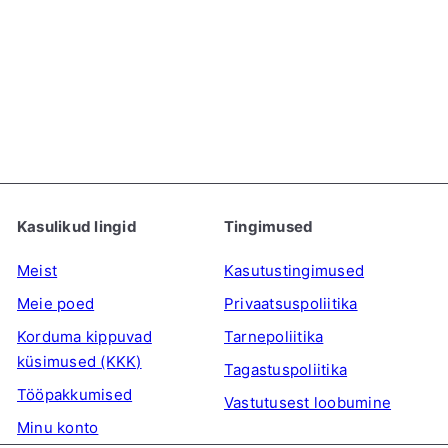
Gold Kili Kiir-Matcha
Latte, 250g (10x25g)
S
T
GOLD KILI
€6
€6
49
99
o
a
Säästa 7%
o
v
d
a
u
h
s
i
Kasulikud lingid
Tingimused
h
n
i
d
Meist
Kasutustingimused
n
Meie poed
Privaatsuspoliitika
d
Korduma kippuvad
Tarnepoliitika
küsimused (KKK)
Tagastuspoliitika
Tööpakkumised
Vastutusest loobumine
Minu konto