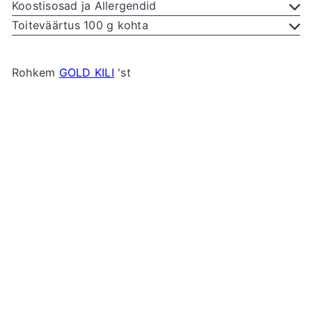
Koostisosad ja Allergendid
Toiteväärtus 100 g kohta
Rohkem
GOLD KILI
'st
Lisa ostukorvi