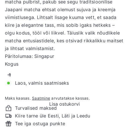
matcha pulbrist, pakub see segu traditsioonilise
Jaapani matcha ehtsat olemust sujuva ja kreemja
viimistlusega. Lihtsalt lisage kuuma vett, et saada
kiire ja elegantne tass, mis sobib igaks hetkeks –
olgu kodus, tööl või liikvel. Täiuslik valik nõudlikele
matcha entusiastidele, kes otsivad rikkalikku maitset
ja lihtsat valmistamist.
Päritolumaa: Singapur
Kogus
Laos, valmis saatmiseks
Maks kaasas.
Saatmine
arvutatakse kassas.
Lisa ostukorvi
Turvalised maksed
Kiire tarne üle Eesti, Läti ja Leedu
Tee iga ostuga punkte