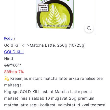
S
t
o
r
e
Kodu
Gold Kili Kiir-Matcha Latte, 250g (10x25g)
GOLD KILI
Hind
Tavahind
Soodushind
€6
€6
99
49
Säästa 7%
💫 Kreemjas instant matcha latte erksa rohelise tee
maitsega.
Kogege GOLD KILI Instant Matcha Latte peent
maitset, mis sisaldab 10 mugavat 25g premium
matcha latte segu kotikest. Valmistatud kvaliteetsest