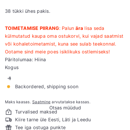
38 tükki ühes pakis.
TOIMETAMISE PIIRANG
: Palun
ära
lisa seda
külmutatud kaupa oma ostukorvi, kui vajad saatmist
või kohaletoimetamist, kuna see sulab teekonnal.
Ootame sind meie poes isiklikuks ostlemiseks!
Päritolumaa: Hiina
Kogus
Backordered, shipping soon
Maks kaasas.
Saatmine
arvutatakse kassas.
Otsas müüdud
Turvalised maksed
Kiire tarne üle Eesti, Läti ja Leedu
Tee iga ostuga punkte