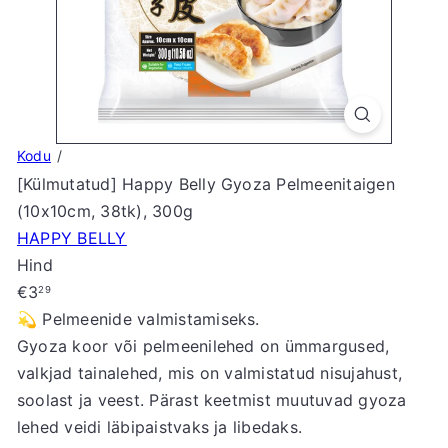
S
t
o
r
e
Kodu
[Külmutatud] Happy Belly Gyoza Pelmeenitaigen
(10x10cm, 38tk), 300g
HAPPY BELLY
Hind
Tavahind
€3
29
💫 Pelmeenide valmistamiseks.
Gyoza koor või pelmeenilehed on ümmargused,
valkjad tainalehed, mis on valmistatud nisujahust,
soolast ja veest. Pärast keetmist muutuvad gyoza
lehed veidi läbipaistvaks ja libedaks.