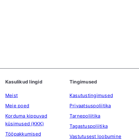
OTSAS MÜÜDUD
[Külmutatud] Happy Belly
Gyoza Pelmeenitaigen
(10x10cm, 38tk), 300g
HAPPY BELLY
€3
29
Kasulikud lingid
Tingimused
Meist
Kasutustingimused
Meie poed
Privaatsuspoliitika
Korduma kippuvad
Tarnepoliitika
küsimused (KKK)
Tagastuspoliitika
Tööpakkumised
Vastutusest loobumine