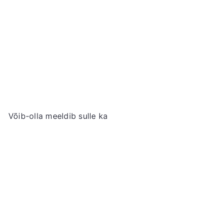
OTSAS MÜÜDUD
[Külmutatud] Happy Belly Gyoza
Pelmeenitaigen (10x10cm, 38tk), 300g
HAPPY
BELLY
€3
29
Võib-olla meeldib sulle ka