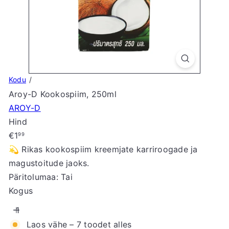
S
t
o
r
e
Kodu
Aroy-D Kookospiim, 250ml
AROY-D
Hind
Tavahind
€1
99
💫 Rikas kookospiim kreemjate karriroogade ja
magustoitude jaoks.
Päritolumaa: Tai
Kogus
Laos vähe – 7 toodet alles