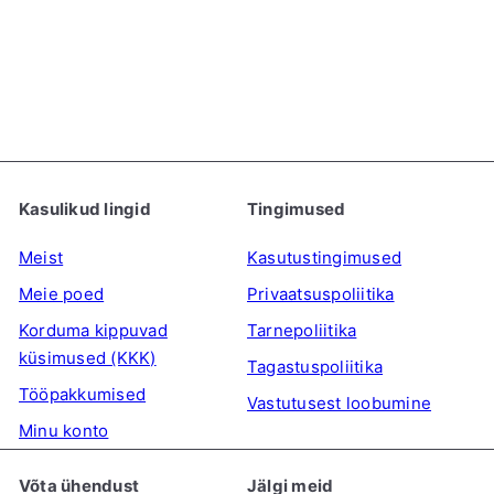
Aroy-D Kookospiim,
250ml
AROY-D
€1
99
Kasulikud lingid
Tingimused
Meist
Kasutustingimused
Meie poed
Privaatsuspoliitika
Korduma kippuvad
Tarnepoliitika
küsimused (KKK)
Tagastuspoliitika
Tööpakkumised
Vastutusest loobumine
Minu konto
Võta ühendust
Jälgi meid