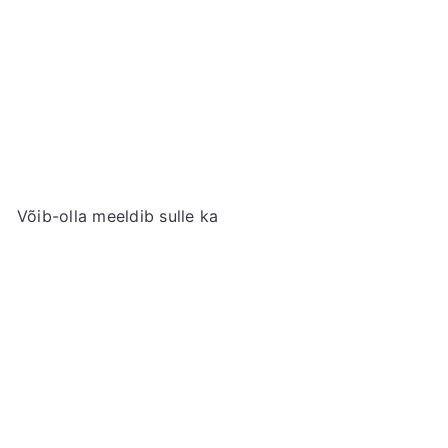
Aroy-D Kookospiim, 250ml
AROY-D
€1
99
Võib-olla meeldib sulle ka
Lisa ostukorvi