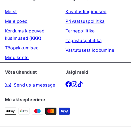
Meist
Kasutustingimused
Meie poed
Privaatsuspoliitika
Korduma kippuvad
Tarnepoliitika
küsimused (KKK)
Tagastuspoliitika
Tööpakkumised
Vastutusest loobumine
Minu konto
Võta ühendust
Jälgi meid
Facebook
Instagram
TikTok
Send us a message
Me aktsepteerime