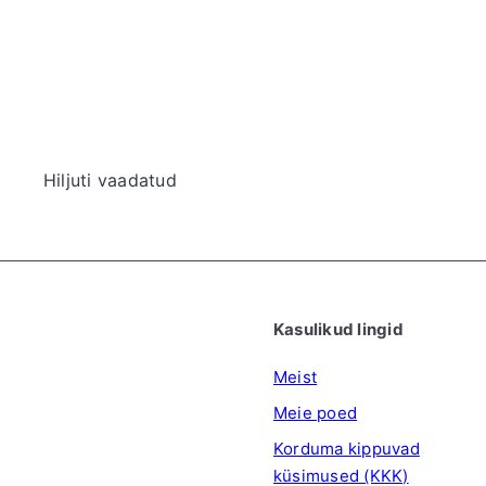
Hiljuti vaadatud
Kasulikud lingid
Meist
Meie poed
Korduma kippuvad
küsimused (KKK)