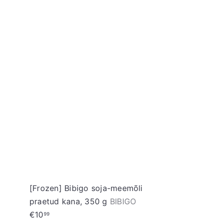
L
i
s
a
o
s
t
u
k
o
r
v
i
[Frozen] Bibigo soja-meemõli
praetud kana, 350 g
BIBIGO
€10
99