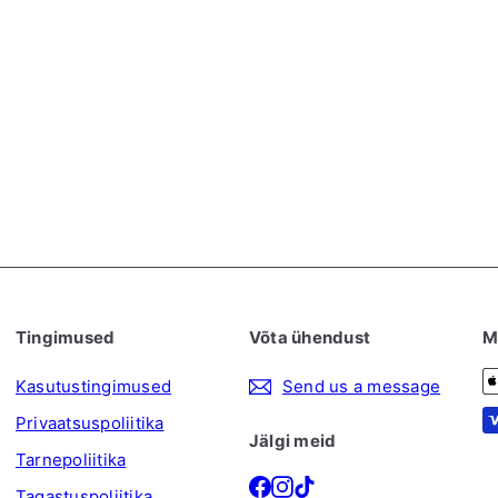
Tingimused
Võta ühendust
M
Kasutustingimused
Send us a message
Privaatsuspoliitika
Jälgi meid
Tarnepoliitika
Facebook
Instagram
TikTok
Tagastuspoliitika