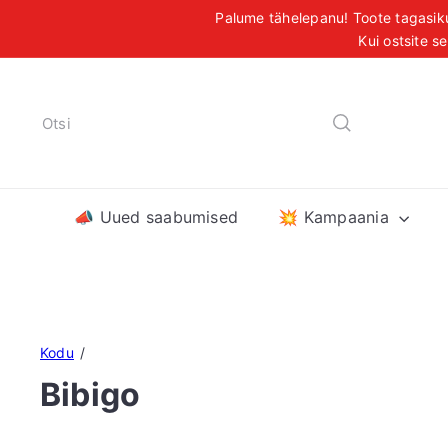
Liigu
Palume tähelepanu! Toote tagasiku
sisu
Kui ostsite s
T
juurde
Otsi
📣 Uued saabumised
💥 Kampaania
Kodu
Bibigo