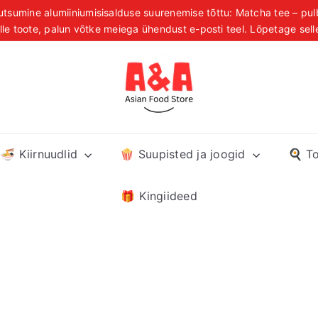
tsumine alumiiniumisisalduse suurenemise tõttu: Matcha tee – pul
Pause
elle toote, palun võtke meiega ühendust e-posti teel. Lõpetage sel
asuta transport tellimustele üle 39 € kogu Eestis, Lätis ja Leed
slideshow
A
&
A
A
s
🍜 Kiirnuudlid
🍿 Suupisted ja joogid
🍳 T
i
a
n
🎁 Kingiideed
F
o
o
d
S
t