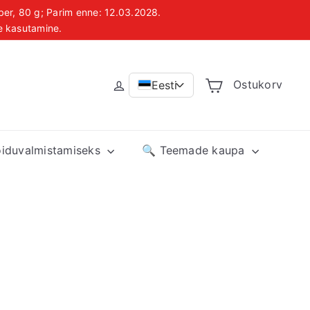
ber, 80 g; Parim enne: 12.03.2028.
le kasutamine.
us
Ostukorv
Eesti
>
oiduvalmistamiseks
🔍 Teemade kaupa