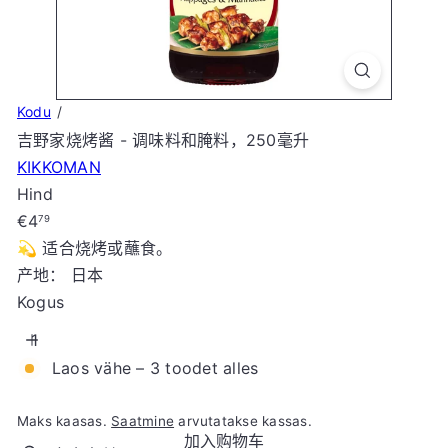
t
o
r
e
Kodu
吉野家烧烤酱 - 调味料和腌料，250毫升
KIKKOMAN
Hind
Tavahind
€4
79
💫 适合烧烤或蘸食。
产地： 日本
Kogus
Laos vähe – 3 toodet alles
Maks kaasas.
Saatmine
arvutatakse kassas.
加入购物车