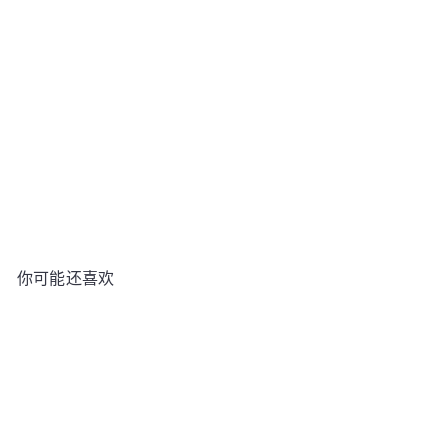
吉野家烧烤酱 - 调味料和腌料，250毫升
KIKKOMAN
€4
79
你可能还喜欢
加入购物车