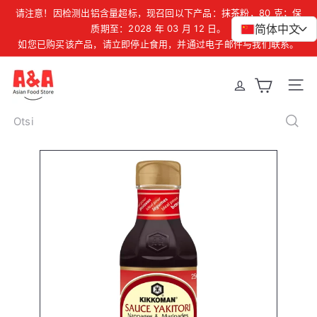
Liigu
请注意！因检测出铝含量超标，现召回以下产品：抹茶粉，80 克；保
暂
sisu
简体中文
爱沙尼亚、拉脱维亚和立陶宛地区订单满 39 欧元免运费
质期至：2028 年 03 月 12 日。
>
停
幻
如您已购买该产品，请立即停止食用，并通过电子邮件与我们联系。
juurde
灯
片
A
Site 
&
A
Otsi
A
s
i
a
n
F
o
o
d
S