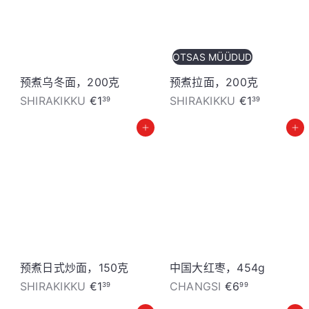
t
o
r
OTSAS MÜÜDUD
e
预煮乌冬面，200克
预煮拉面，200克
SHIRAKIKKU
€1
SHIRAKIKKU
€1
39
39
加入购物车
加入购物车
预煮日式炒面，150克
中国大红枣，454g
SHIRAKIKKU
€1
CHANGSI
€6
39
99