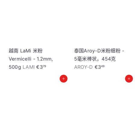
a
u
h
s
i
h
n
i
d
n
d
越南 LaMi 米粉
泰国Aroy-D米粉细粉 -
Vermicelli - 1.2mm,
5毫米棒状，454克
500g
LAMI
€3
AROY-D
€3
79
49
加入购物车
加入购物车