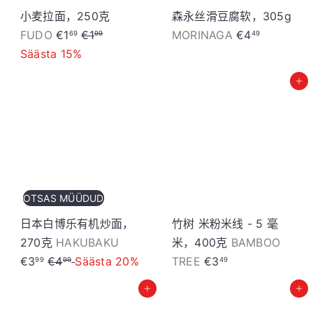
小麦拉面，250克
森永丝滑豆腐软，305g
S
T
FUDO
€1
€1
MORINAGA
€4
69
99
49
o
a
Säästa 15%
o
v
加入购物车
d
a
u
h
s
i
h
n
i
d
n
OTSAS MÜÜDUD
d
日本白博乐有机炒面，
竹树 米粉米线 - 5 毫
S
270克
HAKUBAKU
米，400克
BAMBOO
T
o
€3
€4
Säästa 20%
TREE
€3
99
99
49
a
o
加入购物车
加入购物车
v
d