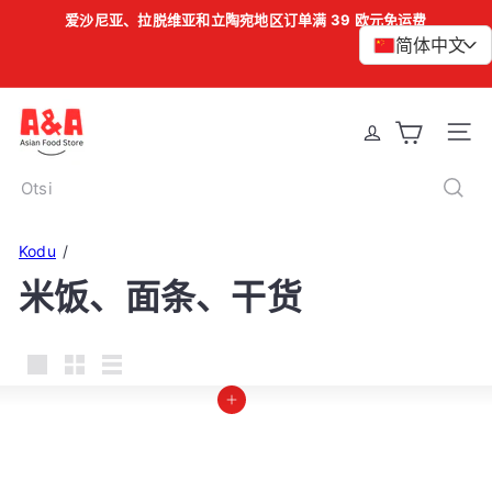
Liigu
爱沙尼亚、拉脱维亚和立陶宛地区订单满 39 欧元免运费
暂
sisu
简体中文
>
停
幻
juurde
灯
片
A
Site 
&
A
Otsi
A
s
Kodu
i
米饭、面条、干货
a
n
F
o
Large
Small
List
加入购物车
o
d
S