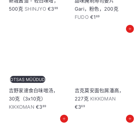
新城酱油 - 轻白味噌，
甜味腌制寿司姜片
500克
SHINJYO
€3
Gari，粉色，200克
99
FUDO
€1
69
加入购物车
OTSAS MÜÜDUD
吉野家速食白味噌汤，
吉克莫安面包屑潘高，
30克（3x10克）
227克
KIKKOMAN
KIKKOMAN
€3
€3
89
69
加入购物车
加入购物车