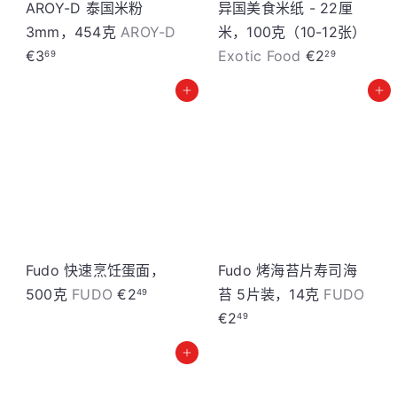
AROY-D 泰国米粉
异国美食米纸 - 22厘
3mm，454克
AROY-D
米，100克（10-12张）
€3
Exotic Food
€2
69
29
加入购物车
加入购物车
Fudo 快速烹饪蛋面，
Fudo 烤海苔片寿司海
500克
FUDO
€2
苔 5片装，14克
FUDO
49
€2
49
加入购物车