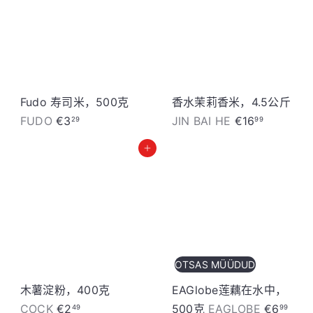
Fudo 寿司米，500克
香水茉莉香米，4.5公斤
FUDO
€3
JIN BAI HE
€16
29
99
加入购物车
OTSAS MÜÜDUD
木薯淀粉，400克
EAGlobe莲藕在水中，
COCK
€2
500克
EAGLOBE
€6
49
99