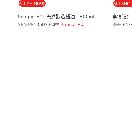
ALLAHINDUS
ALLAHI
Sempio 501 天然酿造酱油，500ml
李锦记纯
S
T
S
SEMPIO
€4
€4
Säästa 8%
KEE
€2
59
99
7
o
a
o
o
v
o
d
a
d
加
u
h
u
入
s
i
s
购
物
h
n
h
车
i
d
i
n
n
d
d