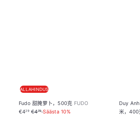
加
入
购
物
车
ALLAHINDUS
S
Fudo 甜腌萝卜，500克
FUDO
Duy Anh
T
o
€4
€4
Säästa 10%
米，40
29
79
a
o
v
d
a
u