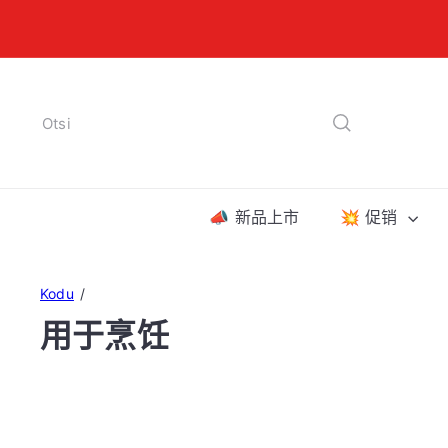
Liigu
sisu
juurde
Otsi
📣 新品上市
💥 促销
Kodu
用于烹饪