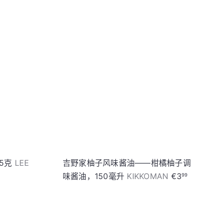
加
入
购
物
车
75克
LEE
吉野家柚子风味酱油——柑橘柚子调
味酱油，150毫升
KIKKOMAN
€3
99
加
加