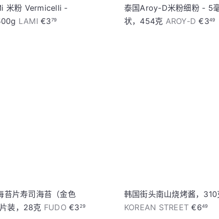
 米粉 Vermicelli -
泰国Aroy-D米粉细粉 - 
500g
LAMI
€3
状，454克
AROY-D
€3
79
49
加
入
购
物
车
 烤海苔片寿司海苔（金色
韩国街头南山烧烤酱，310
0片装，28克
FUDO
€3
KOREAN STREET
€6
29
49