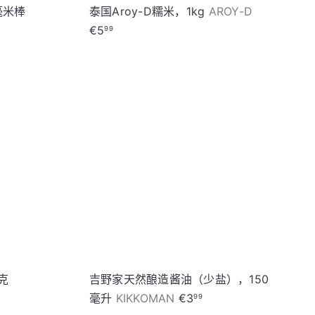
5毫米棒
泰国Aroy-D糯米，1kg
AROY-D
€5
99
加
加
入
入
购
购
物
物
车
车
克
吉野家天然酿造酱油（少盐），150
毫升
KIKKOMAN
€3
99