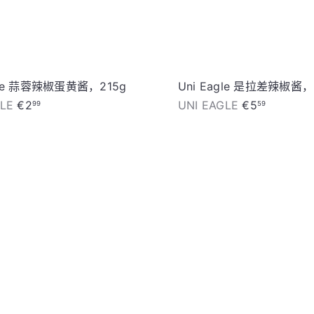
agle 蒜蓉辣椒蛋黄酱，215g
Uni Eagle 是拉差辣椒酱，
GLE
€2
UNI EAGLE
€5
99
59
加
入
购
物
车