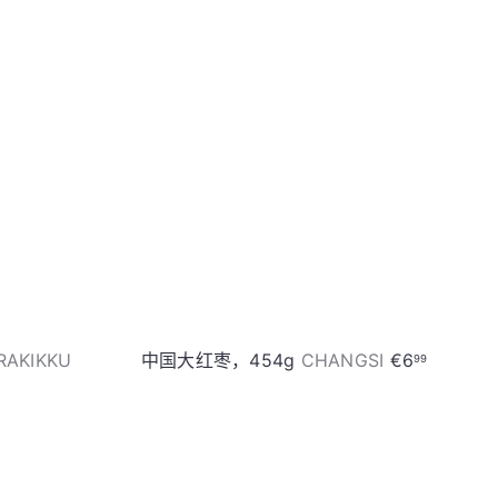
加
加
入
入
购
购
物
物
车
车
RAKIKKU
中国大红枣，454g
CHANGSI
€6
99
加
加
入
入