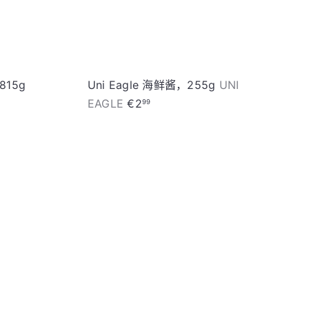
815g
Uni Eagle 海鲜酱，255g
UNI
EAGLE
€2
99
加
入
购
物
车