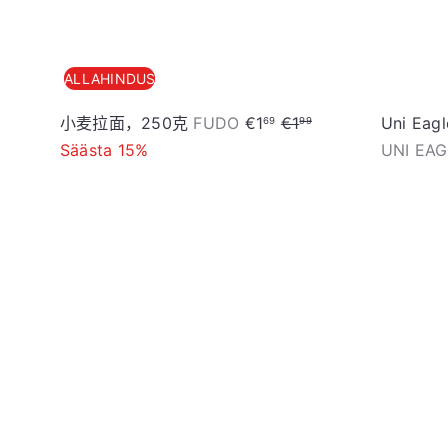
ALLAHINDUS
S
T
小麦拉面，250克
FUDO
€1
€1
Uni E
69
99
o
a
Säästa 15%
UNI EA
o
v
d
a
加
u
h
入
s
i
购
物
h
n
车
i
d
n
d