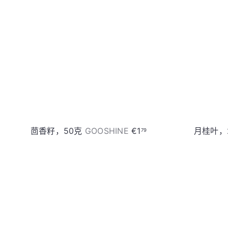
购
物
车
茴香籽，50克
GOOSHINE
€1
月桂叶，
79
加
入
购
物
车