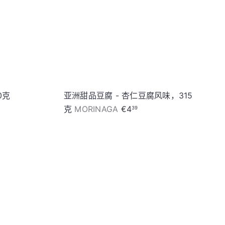
0克
亚洲甜品豆腐 - 杏仁豆腐风味，315
克
MORINAGA
€4
39
加
加
入
入
购
购
物
物
车
车