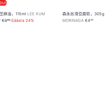
NDUS
芝麻油，115ml
LEE KUM
森永丝滑豆腐软，305g
T
€3
Säästa 24%
MORINAGA
€4
9
69
49
a
v
a
加
h
入
i
购
物
n
车
d