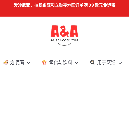
爱沙尼亚、拉脱维亚和立陶宛地区订单满 39 欧元免运费
暂
停
幻
灯
A
片
&
A
A
s
🍜 方便面
🍿 零食与饮料
🍳 用于烹饪
i
a
n
F
o
o
d
S
t