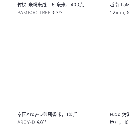
竹树 米粉米线 - 5 毫米，400克
越南 LaMi
BAMBOO TREE
€3
1.2mm, 
49
加
入
购
物
车
泰国Aroy-D茉莉香米，1公斤
Fudo
AROY-D
€6
版），1
29