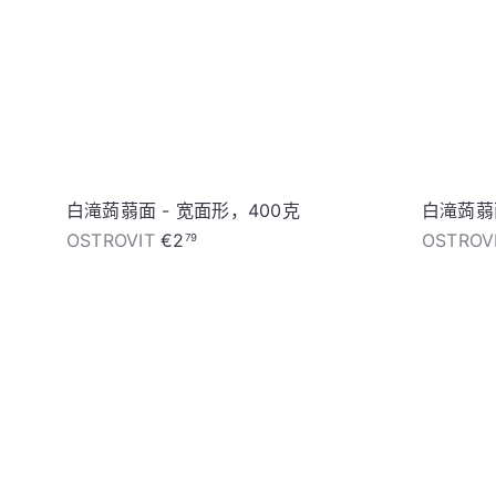
白滝蒟蒻面 - 宽面形，400克
白滝蒟蒻
OSTROVIT
€2
OSTROV
79
加
入
购
物
车