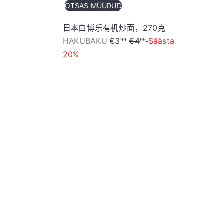
OTSAS MÜÜDUD
日本白博乐有机炒面，270克
S
T
HAKUBAKU
€3
€4
Säästa
99
99
o
a
20%
o
v
d
a
加
加
u
h
入
入
s
i
购
购
物
物
h
n
车
车
i
d
n
d