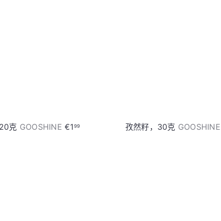
购
物
车
20克
GOOSHINE
€1
孜然籽，30克
GOOSHIN
99
加
入
购
物
车