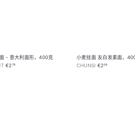
面 - 意大利面形，400克
小麦挂面 友白发素面，40
IT
€2
CHUNSI
€2
79
59
加
入
购
物
车