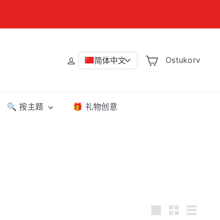
Ostukorv
简体中文
>
🔍 按主题
🎁 礼物创意
Large
Small
List