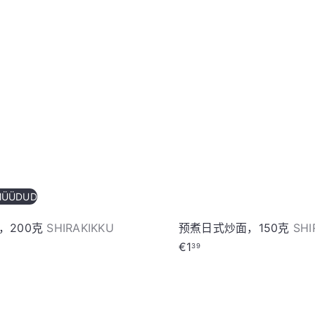
o
r
e
MÜÜDUD
，200克
SHIRAKIKKU
预煮日式炒面，150克
SHI
€1
39
加
入