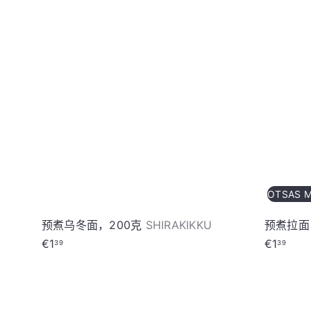
加
入
购
物
车
OTSAS 
预煮乌冬面，200克
SHIRAKIKKU
预煮拉面
€1
€1
39
39
加
入