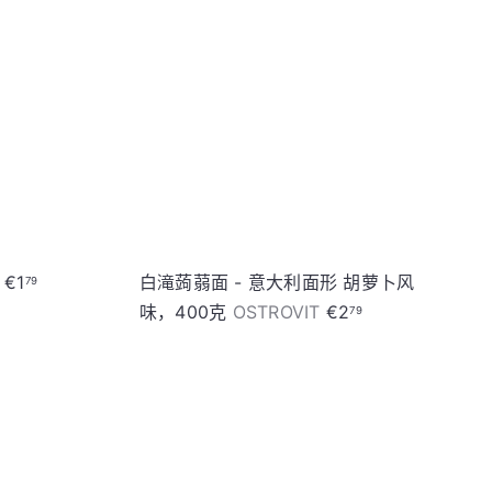
购
购
物
物
车
车
E
€1
白滝蒟蒻面 - 意大利面形 胡萝卜风
79
味，400克
OSTROVIT
€2
79
加
加
入
入
购
购
物
物
车
车