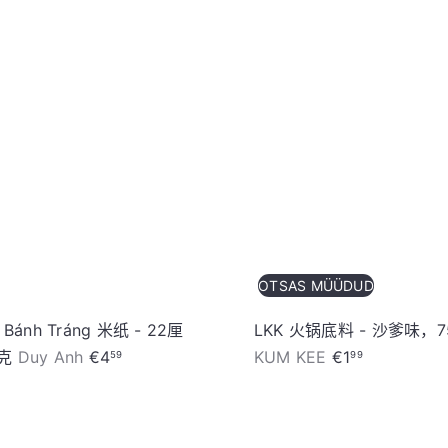
加
入
购
物
车
OTSAS MÜÜDUD
 Bánh Tráng 米纸 - 22厘
LKK 火锅底料 - 沙爹味，
0克
Duy Anh
€4
KUM KEE
€1
59
99
加