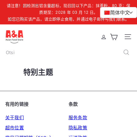
Liigu
请注意！因检测出铝含量超标，现召回以下产品：抹茶粉，80 克；保
暂
sisu
简体中文
爱沙尼亚、拉脱维亚和立陶宛地区订单满 39 欧元免运费
质期至：2028 年 03 月 12 日。
>
停
幻
如您已购买该产品，请立即停止食用，并通过电子邮件与我们联系。
juurde
灯
片
A
Site 
&
A
Otsi
A
s
特别主题
i
a
n
F
有用的链接
条款
o
o
关于我们
服务条款
d
超市位置
隐私政策
S