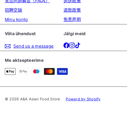
常见问题解答（FAQs）
运送政策
t
o
招聘空缺
退款政策
r
Minu konto
免责声明
e
Võta ühendust
Jälgi meid
Facebook
Instagram
TikTok
Send us a message
Me aktsepteerime
© 2026 A&A Asian Food Store
Powerd by Shopify