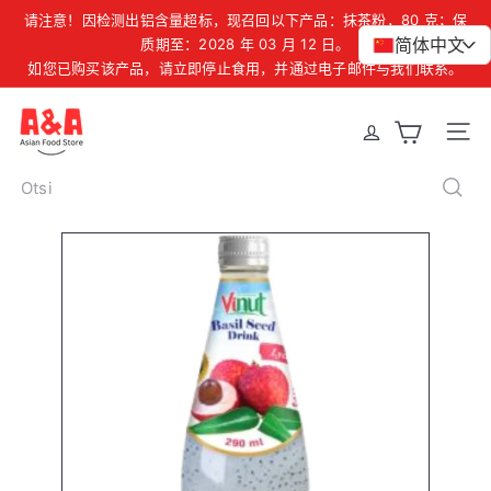
Liigu
请注意！因检测出铝含量超标，现召回以下产品：抹茶粉，80 克；保
暂
sisu
简体中文
爱沙尼亚、拉脱维亚和立陶宛地区订单满 39 欧元免运费
质期至：2028 年 03 月 12 日。
>
停
幻
如您已购买该产品，请立即停止食用，并通过电子邮件与我们联系。
juurde
灯
片
A
Site 
&
A
Otsi
A
s
i
a
n
F
o
o
d
S