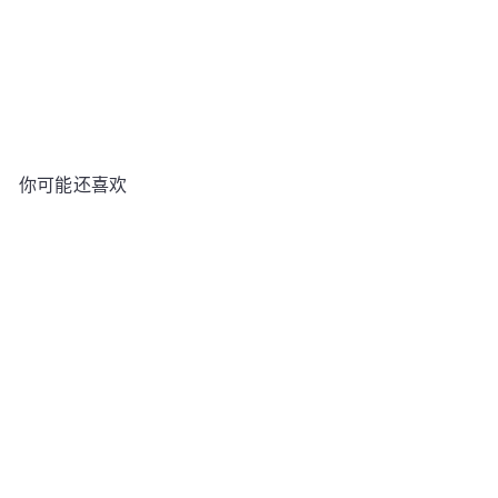
罗勒籽饮料 - 荔枝口味，290毫升
VINUT
€2
29
你可能还喜欢
加入购物车
罗勒籽饮料 - 荔枝口味，