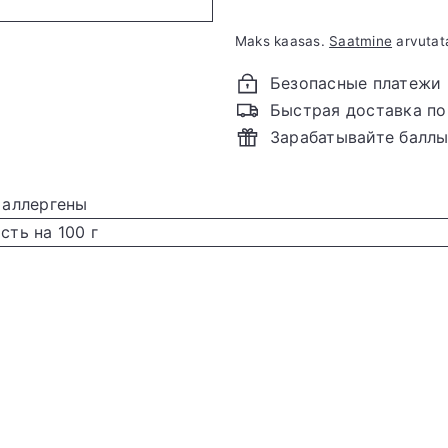
Maks kaasas.
Saatmine
arvutat
Безопасные платежи
Быстрая доставка по
Зарабатывайте балл
 аллергены
ть на 100 г
Д
о
б