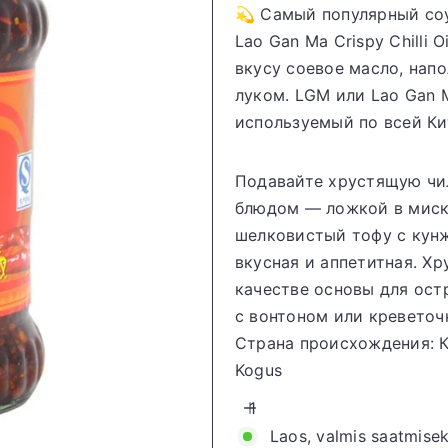
💫 Самый популярный соу
o
Lao Gan Ma Crispy Chilli
r
вкусу соевое масло, на
e
луком.
LGM или Lao Gan 
используемый по всей Ки
Подавайте хрустящую чи
блюдом — ложкой в миске
шелковистый тофу с кунж
вкусная и аппетитная. Х
качестве основы для ост
с вонтоном или креветоч
Страна происхождения: 
Kogus
Laos, valmis saatmise