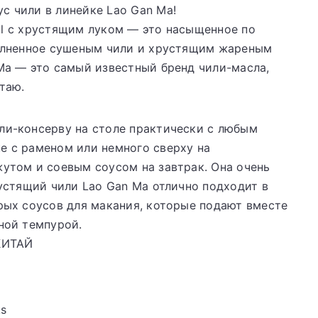
с чили в линейке Lao Gan Ma!
 Oil с хрустящим луком — это насыщенное по
полненное сушеным чили и хрустящим жареным
Ma — это самый известный бренд чили-масла,
таю.
ли-консерву на столе практически с любым
 с раменом или немного сверху на
утом и соевым соусом на завтрак. Она очень
рустящий чили Lao Gan Ma отлично подходит в
рых соусов для макания, которые подают вместе
ной темпурой.
КИТАЙ
ks