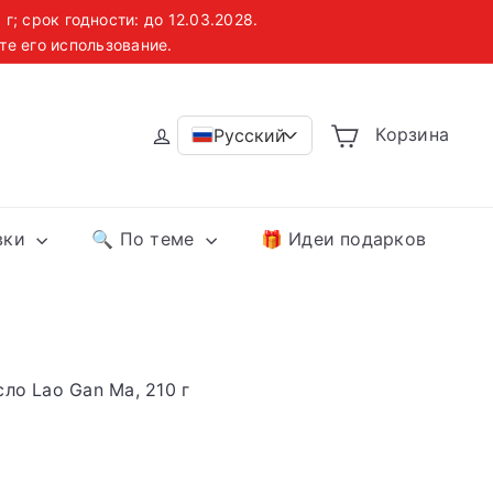
; срок годности: до 12.03.2028.
те его использование.
ве
Корзина
Русский
>
овки
🔍 По теме
🎁 Идеи подарков
ло Lao Gan Ma, 210 г