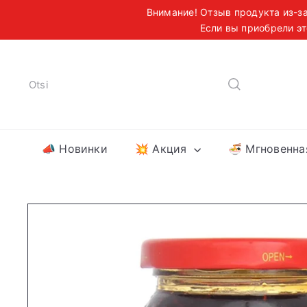
Liigu
Внимание! Отзыв продукта из-за
sisu
Если вы приобрели эт
Б
juurde
Otsi
📣 Новинки
💥 Акция
🍜 Мгновенн