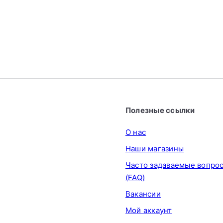
острое масло Lao
з
Gan Ma, 210 г
LAO
и
н
GAN MA
€5
59
у
Полезные ссылки
О нас
Наши магазины
Часто задаваемые вопро
(FAQ)
Вакансии
Мой аккаунт