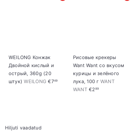
d
a
u
h
s
i
h
n
i
d
n
d
WEILONG Конжак
Рисовые крекеры
Двойной кислый и
Want Want со вкусом
острый, 360g (20
курицы и зелёного
штук)
WEILONG
€7
лука, 100 г
WANT
49
WANT
€2
89
Hiljuti vaadatud