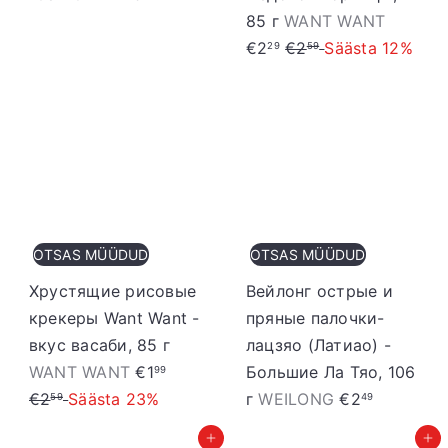
S
85 г
WANT WANT
T
o
€2
€2
Säästa 12%
29
59
a
o
v
d
a
u
h
s
i
h
n
i
d
n
OTSAS MÜÜDUD
OTSAS MÜÜDUD
d
Хрустящие рисовые
Вейлонг острые и
крекеры Want Want -
пряные палочки-
вкус васаби, 85 г
лацзяо (Латиао) -
S
T
WANT WANT
€1
Большие Ла Тяо, 106
99
o
a
€2
Säästa 23%
г
WEILONG
€2
59
49
o
v
Добавить в корзину
Добавить в корзину