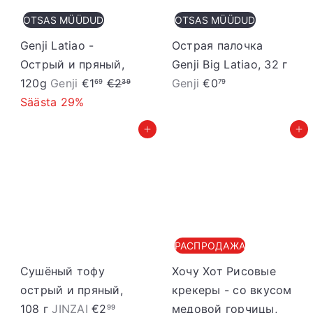
n
OTSAS MÜÜDUD
OTSAS MÜÜDUD
d
Genji Latiao -
Острая палочка
Острый и пряный,
Genji Big Latiao, 32 г
S
T
120g
Genji
€1
€2
Genji
€0
69
39
79
o
a
Säästa 29%
o
v
Добавить в корзину
Добавить в корзину
d
a
u
h
s
i
h
n
i
d
n
РАСПРОДАЖА
d
Сушёный тофу
Хочу Хот Рисовые
острый и пряный,
крекеры - со вкусом
108 г
JINZAI
€2
медовой горчицы,
99