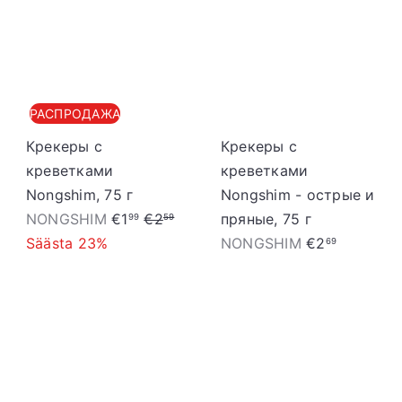
S
t
o
r
РАСПРОДАЖА
e
Крекеры с
Крекеры с
креветками
креветками
Nongshim, 75 г
Nongshim - острые и
S
T
NONGSHIM
€1
€2
пряные, 75 г
99
59
o
a
Säästa 23%
NONGSHIM
€2
69
o
v
d
a
u
h
s
i
h
n
i
d