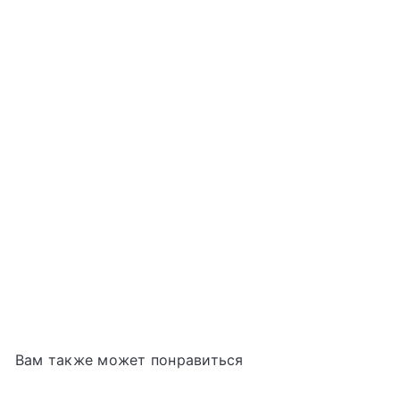
Соус для суши и сашими Kikkoman, 250 мл
KIKKOMAN
€3
99
Вам также может понравиться