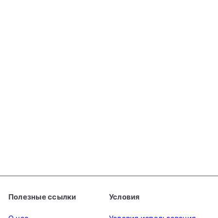
Добавить в корзину
Соус для суши и
сашими Kikkoman, 250
мл
KIKKOMAN
€3
99
Полезные ссылки
Условия