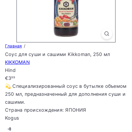
S
t
o
r
e
Главная
Соус для суши и сашими Kikkoman, 250 мл
KIKKOMAN
Hind
Tavahind
€3
99
💫 Специализированный соус в бутылке объемом
250 мл, предназначенный для дополнения суши и
сашими.
Страна происхождения: ЯПОНИЯ
Kogus