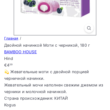
S
t
o
r
e
Главная
Двойной начинкой Моти с черникой, 180 г
BAMBOO HOUSE
Hind
Tavahind
€4
39
💫 Жевательные моти с двойной порцией
черничной начинки.
Жевательный мочи наполнен свежим джемом из
черники и молочной начинкой.
Страна происхождения: КИТАЙ
Kogus