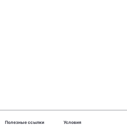
Добавить в корзину
Двойной начинкой Моти
с черникой, 180 г
BAMBOO HOUSE
€4
39
Полезные ссылки
Условия