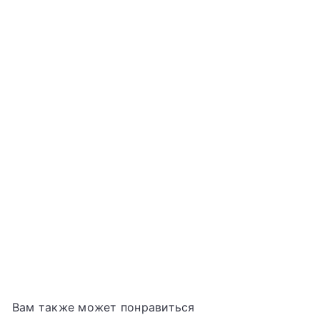
Двойной начинкой Моти с черникой, 180 г
BAMBOO HOUSE
€4
39
Вам также может понравиться