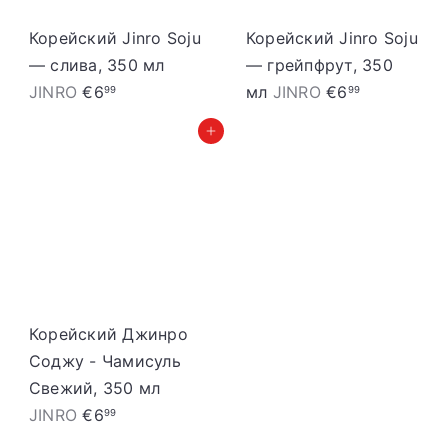
Корейский Jinro Soju
Корейский Jinro Soju
— слива, 350 мл
— грейпфрут, 350
JINRO
€6
мл
JINRO
€6
99
99
Добавить в корзину
Корейский Джинро
Соджу - Чамисуль
Свежий, 350 мл
JINRO
€6
99