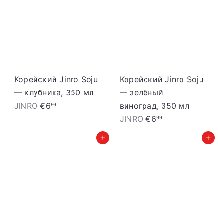
S
t
o
r
e
Корейский Jinro Soju
Корейский Jinro Soju
— клубника, 350 мл
— зелёный
JINRO
€6
виноград, 350 мл
99
JINRO
€6
99
Добавить в корзину
Добавить в корзину