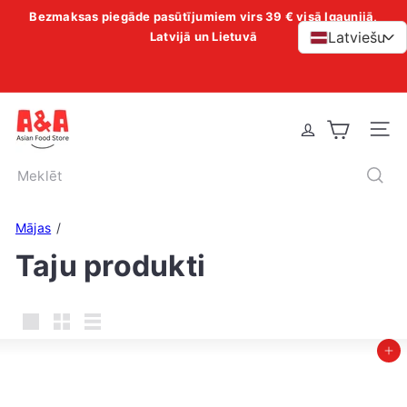
Liigu
Bezmaksas piegāde pasūtījumiem virs 39 € visā Igaunijā,
Pause
sisu
Latviešu
Latvijā un Lietuvā
>
slideshow
juurde
A
Vietn
&
A
Meklēt
A
s
Mājas
i
Taju produkti
a
n
F
o
Liels
Mazs
Saraksts
Pievienot grozam
o
d