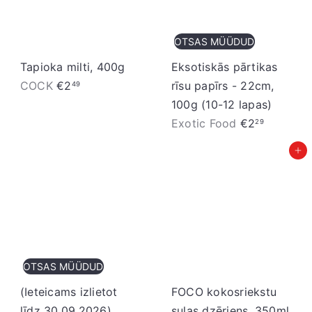
ā
š
c
a
OTSAS MÜÜDUD
e
n
n
a
Tapioka milti, 400g
Eksotiskās pārtikas
a
s
COCK
€2
rīsu papīrs - 22cm,
49
c
100g (10-12 lapas)
e
Exotic Food
€2
29
n
Pievienot grozam
a
OTSAS MÜÜDUD
(Ieteicams izlietot
FOCO kokosriekstu
līdz 30.09.2026)
sulas dzēriens, 350ml