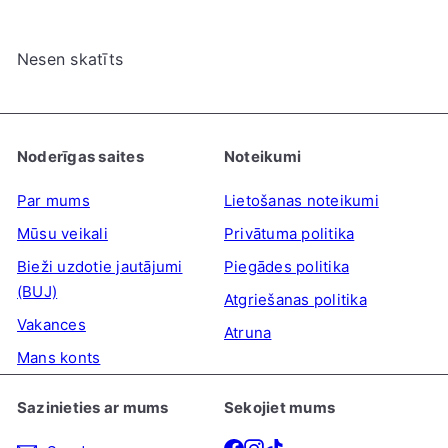
Nesen skatīts
Noderīgas saites
Noteikumi
Par mums
Lietošanas noteikumi
Mūsu veikali
Privātuma politika
Bieži uzdotie jautājumi
Piegādes politika
(BUJ)
Atgriešanas politika
Vakances
Atruna
Mans konts
Sazinieties ar mums
Sekojiet mums
Facebook
Instagram
TikTok