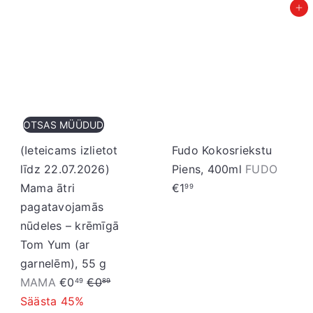
Pievienot grozam
OTSAS MÜÜDUD
(Ieteicams izlietot
Fudo Kokosriekstu
līdz 22.07.2026)
Piens, 400ml
FUDO
Mama ātri
€1
99
pagatavojamās
nūdeles – krēmīgā
Tom Yum (ar
garnelēm), 55 g
I
P
MAMA
€0
€0
49
89
z
a
Säästa 45%