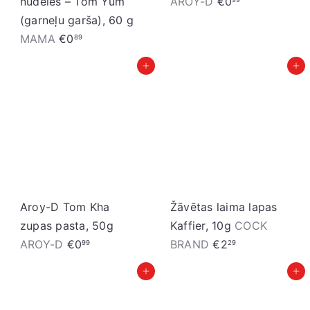
nūdeles – Tom Yum
AROY-D
€0
(garneļu garša), 60 g
MAMA
€0
89
Pievienot grozam
Pievienot grozam
Aroy-D Tom Kha
Žāvētas laima lapas
zupas pasta, 50g
Kaffier, 10g
COCK
AROY-D
€0
BRAND
€2
99
29
Pievienot grozam
Pievienot grozam