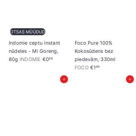
S
t
o
r
OTSAS MÜÜDUD
e
Indomie ceptu instant
Foco Pure 100%
nūdeles - Mi Goreng,
Kokosūdens bez
80g
INDOMIE
€0
piedevām, 330ml
89
FOCO
€1
99
Pievienot grozam
Pievienot grozam