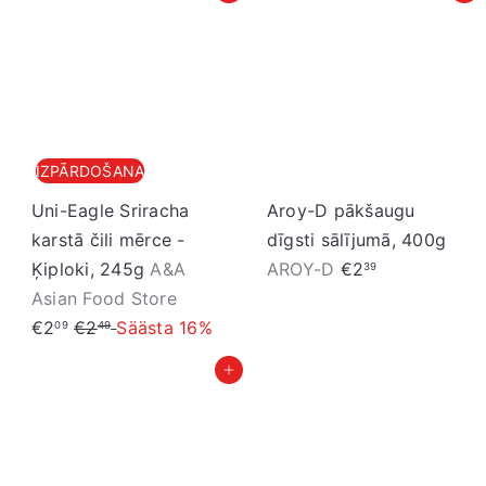
a
IZPĀRDOŠANA
Uni-Eagle Sriracha
Aroy-D pākšaugu
karstā čili mērce -
dīgsti sālījumā, 400g
Ķiploki, 245g
A&A
AROY-D
€2
39
I
Asian Food Store
P
z
€2
€2
Säästa 16%
09
49
a
p
Pievienot grozam
r
ā
a
r
s
d
t
o