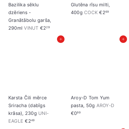
Bazilika sēklu
Glutēna rīsu milti,
dzēriens -
400g
COCK
€2
69
Granātābolu garša,
290ml
VINUT
€2
29
Pievienot grozam
Pievienot grozam
Karsta Čili mērce
Aroy-D Tom Yum
Sriracha (dabīgs
pasta, 50g
AROY-D
krāsa), 230g
UNI-
€0
99
EAGLE
€2
49