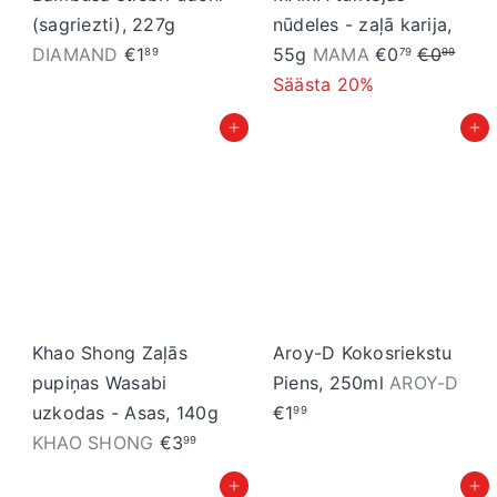
(sagriezti), 227g
nūdeles - zaļā karija,
I
P
DIAMAND
€1
55g
MAMA
€0
€0
89
79
99
z
a
Säästa 20%
p
r
Pievienot grozam
Pievienot grozam
ā
a
r
s
d
t
o
ā
š
c
a
e
n
n
a
a
Khao Shong Zaļās
Aroy-D Kokosriekstu
s
pupiņas Wasabi
Piens, 250ml
AROY-D
c
uzkodas - Asas, 140g
€1
99
e
KHAO SHONG
€3
99
n
Pievienot grozam
Pievienot grozam