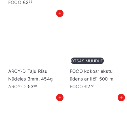
e
FOCO
€2
39
n
Pievienot grozam
a
OTSAS MÜÜDUD
AROY-D Taju Rīsu
FOCO kokosriekstu
Nūdeles 3mm, 454g
ūdens ar ličī, 500 ml
AROY-D
€3
FOCO
€2
69
79
Pievienot grozam
Pievienot grozam