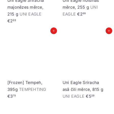
Uni Eagle Sriracha
Uni Eagle hoisinas
majonēzes mērce,
mērce, 255 g
UNI
215 g
UNI EAGLE
EAGLE
€2
99
€2
99
Pievienot grozam
Pievienot grozam
[Frozen] Tempeh,
Uni Eagle Sriracha
395g
TEMPEHTING
asā čili mērce, 815 g
€3
UNI EAGLE
€5
79
59