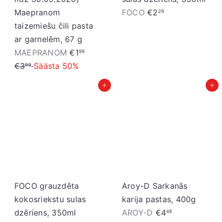
Maepranom
FOCO
€2
29
taizemiešu čili pasta
ar garnelēm, 67 g
I
P
MAEPRANOM
€1
99
z
a
€3
Säästa 50%
99
p
r
Pievienot grozam
Pievienot grozam
ā
a
r
s
d
t
o
ā
š
c
a
e
n
n
a
a
FOCO grauzdēta
Aroy-D Sarkanās
s
kokosriekstu sulas
karija pastas, 400g
c
dzēriens, 350ml
AROY-D
€4
49