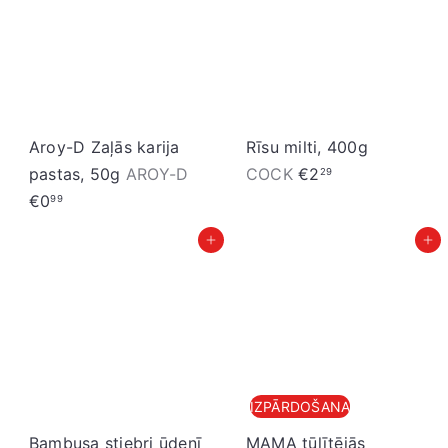
Aroy-D Zaļās karija
Rīsu milti, 400g
pastas, 50g
AROY-D
COCK
€2
29
€0
99
Pievienot grozam
Pievienot grozam
IZPĀRDOŠANA
Bambusa stiebri ūdenī
MAMA tūlītējās