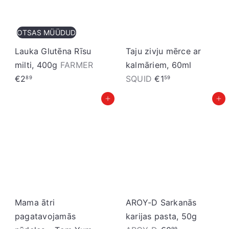
c
a
e
n
OTSAS MÜÜDUD
n
a
a
s
Lauka Glutēna Rīsu
Taju zivju mērce ar
c
milti, 400g
FARMER
kalmāriem, 60ml
e
€2
SQUID
€1
89
59
n
Pievienot grozam
Pievienot grozam
a
Mama ātri
AROY-D Sarkanās
pagatavojamās
karijas pasta, 50g
99