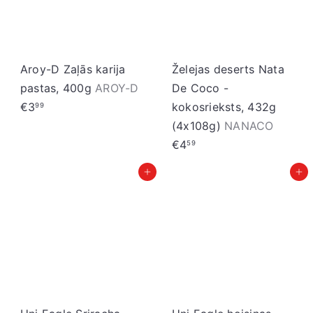
Aroy-D Zaļās karija
Želejas deserts Nata
pastas, 400g
AROY-D
De Coco -
€3
kokosrieksts, 432g
99
(4x108g)
NANACO
€4
59
Pievienot grozam
Pievienot grozam